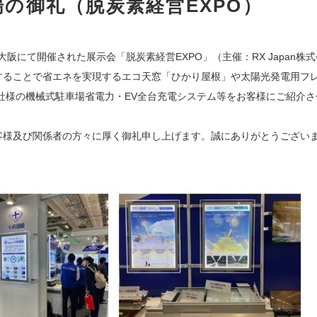
の御礼（脱炭素経営EXPO）
大阪にて開催された展示会「脱炭素経営EXPO」（主催：RX Japan
することで省エネを実現するエコ天窓「ひかり屋根」や太陽光発電用フ
会社様の機械式駐車場省電力・EV全台充電システム等をお客様にご紹介
客様及び関係者の方々に厚く御礼申し上げます。誠にありがとうござい