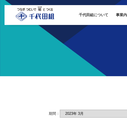
千代田組について
事業
期間：